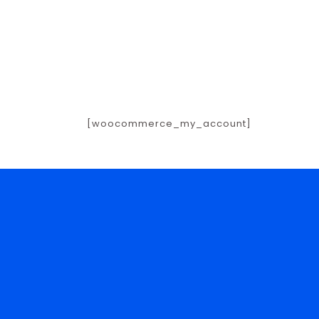
INICIO
NOSO
[woocommerce_my_account]