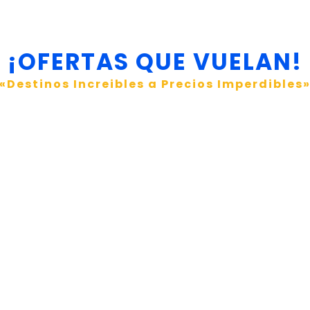
¡OFERTAS QUE VUELAN!
«Destinos Increibles a Precios Imperdibles
PLORA NUESTROS DESTI
a ciudades vibrantes, AeroMass Travel te lle