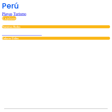
Perú
Playas
Turismo
Explore
Nuestras Redes
INSTAGRAM
FACEBOOK
TIKTOK
Enlaces Útiles
Preguntas frecuentes
Políticas y privacidad
Términos y condiciones
Libro de reclamaciones
Desarrollado con amor por
GenioLibre.com
COMUNICADO